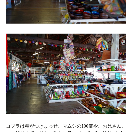
コブラは精がつきまっせ。マムシの100倍や。お兄さん、