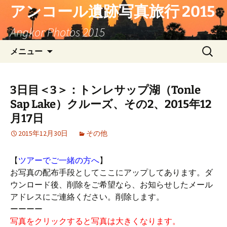
コ
アンコール遺跡写真旅行 2015
ン
Angkor Photos 2015
テ
ン
検
メニュー
ツ
索:
へ
ス
3日目＜3＞：トンレサップ湖（Tonle
キ
Sap Lake）クルーズ、その2、2015年12
ッ
プ
月17日
2015年12月30日
その他
【
ツアーでご一緒の方へ
】
お写真の配布手段としてここにアップしてあります。ダ
ウンロード後、削除をご希望なら、お知らせしたメール
アドレスにご連絡ください。削除します。
ーーーー
写真をクリックすると写真は大きくなります。