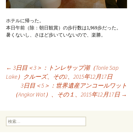
ホテルに帰った。
本日午前（除：朝日観賞）の歩行数は1,969歩だった。
暑くないし、さほど歩いていないので、楽勝。
投
←
3日目＜3＞：トンレサップ湖（Tonle Sap
Lake）クルーズ、その2、2015年12月17日
3日目＜5＞：世界遺産アンコールワット
稿
（Angkor Wat）、その１、2015年12月17日
→
ナ
検
ビ
索: