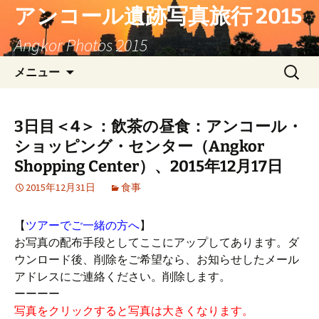
コ
アンコール遺跡写真旅行 2015
ン
Angkor Photos 2015
テ
ン
検
メニュー
ツ
索:
へ
ス
3日目＜4＞：飲茶の昼食：アンコール・
キ
ショッピング・センター（Angkor
ッ
プ
Shopping Center）、2015年12月17日
2015年12月31日
食事
【
ツアーでご一緒の方へ
】
お写真の配布手段としてここにアップしてあります。ダ
ウンロード後、削除をご希望なら、お知らせしたメール
アドレスにご連絡ください。削除します。
ーーーー
写真をクリックすると写真は大きくなります。